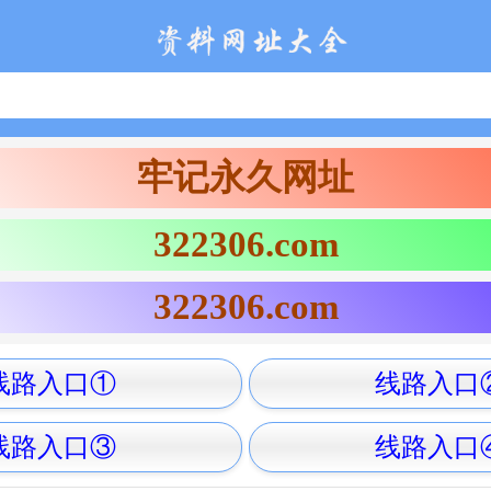
牢记永久网址
322306.com
322306.com
线路入口①
线路入口
线路入口③
线路入口