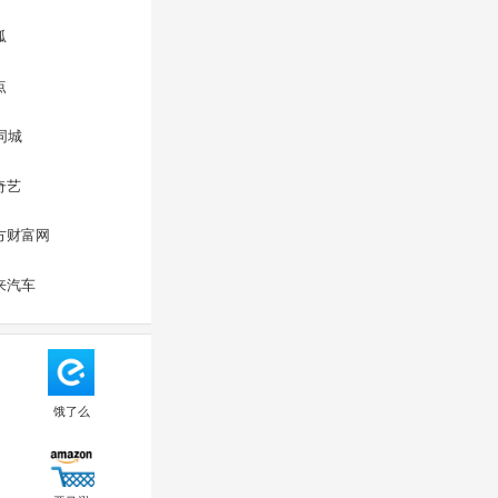
狐
点
8同城
奇艺
方财富网
来汽车
饿了么