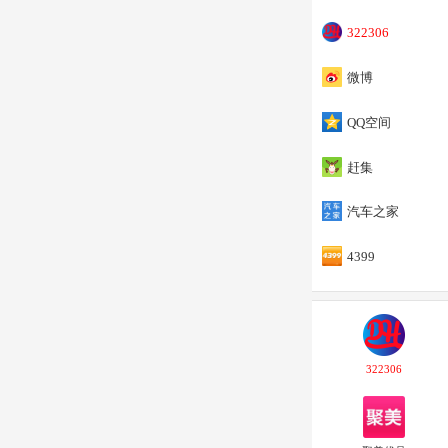
322306
微博
QQ空间
赶集
汽车之家
4399
322306